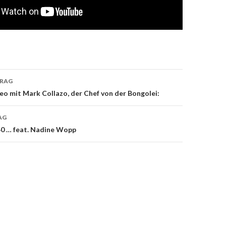
avigation
TRAG
deo mit Mark Collazo, der Chef von der Bongolei:
AG
 40 … feat. Nadine Wopp