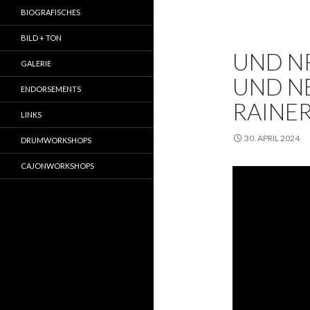
BIOGRAFISCHES
BILD + TON
UND NR
GALERIE
UND NE
ENDORSEMENTS
RAINER
LINKS
30. APRIL 2024
DRUMWORKSHOPS
CAJONWORKSHOPS