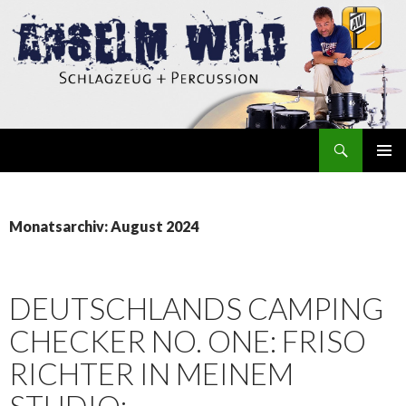
Suchen
Anselm Wild
ZUM
INHALT
SPRINGEN
Monatsarchiv: August 2024
DEUTSCHLANDS CAMPING
CHECKER NO. ONE: FRISO
RICHTER IN MEINEM
STUDIO: