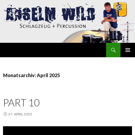
Suchen
Anselm Wild
ZUM
INHALT
SPRINGEN
Monatsarchiv: April 2025
PART 10
27. APRIL 2025