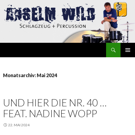
Suchen
Anselm Wild
ZUM
INHALT
SPRINGEN
Monatsarchiv: Mai 2024
UND HIER DIE NR. 40 …
FEAT. NADINE WOPP
22. MAI 2024