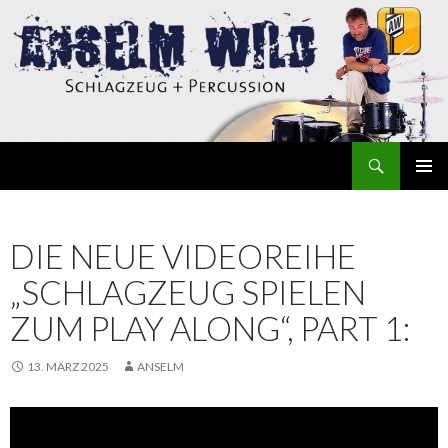
Suchen
Anselm Wild
ZUM
INHALT
SPRINGEN
DIE NEUE VIDEOREIHE
„SCHLAGZEUG SPIELEN
ZUM PLAY ALONG“, PART 1:
13. MÄRZ 2025
ANSELM